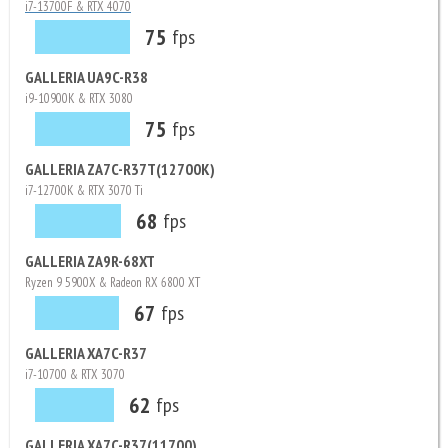
i7-13700F & RTX 4070
75
fps
GALLERIA UA9C-R38
i9-10900K & RTX 3080
75
fps
GALLERIA ZA7C-R37T(12700K)
i7-12700K & RTX 3070 Ti
68
fps
GALLERIA ZA9R-68XT
Ryzen 9 5900X & Radeon RX 6800 XT
67
fps
GALLERIA XA7C-R37
i7-10700 & RTX 3070
62
fps
GALLERIA XA7C-R37(11700)