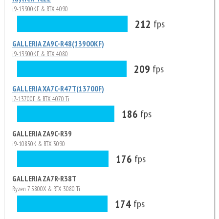
i9-13900KF & RTX 4090
212
fps
GALLERIA ZA9C-R48(13900KF)
i9-13900KF & RTX 4080
209
fps
GALLERIA XA7C-R47T(13700F)
i7-13700F & RTX 4070 Ti
186
fps
GALLERIA ZA9C-R39
i9-10850K & RTX 3090
176
fps
GALLERIA ZA7R-R38T
Ryzen 7 5800X & RTX 3080 Ti
174
fps