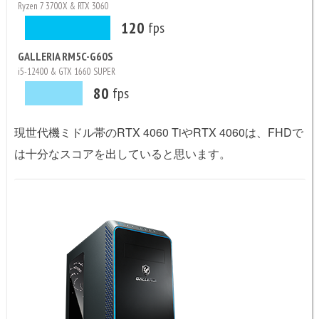
Ryzen 7 3700X & RTX 3060
120
fps
GALLERIA RM5C-G60S
i5-12400 & GTX 1660 SUPER
80
fps
現世代機ミドル帯のRTX 4060 TiやRTX 4060は、FHDで
は十分なスコアを出していると思います。