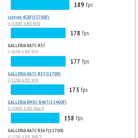
189
fps
raytrek 4CXF(13700F)
i7-13700F & RTX 4070
178
fps
GALLERIA XA7C-R37
i7-10700 & RTX 3070
177
fps
GALLERIA XA7C-R37(11700)
i7-11700 & RTX 3070
173
fps
GALLERIA RM5C-R46T(13400F)
i5-13400F & RTX 4060 Ti
158
fps
GALLERIA XA7C-R36T(12700)
i7-12700 & RTX 3060 Ti