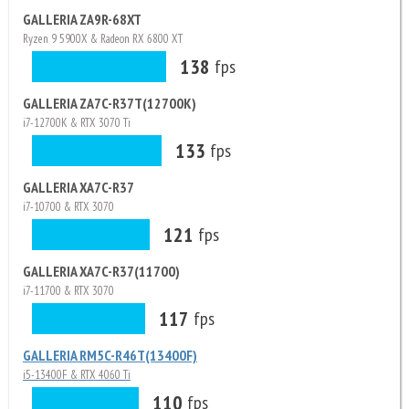
GALLERIA ZA9R-68XT
Ryzen 9 5900X & Radeon RX 6800 XT
138
fps
GALLERIA ZA7C-R37T(12700K)
i7-12700K & RTX 3070 Ti
133
fps
GALLERIA XA7C-R37
i7-10700 & RTX 3070
121
fps
GALLERIA XA7C-R37(11700)
i7-11700 & RTX 3070
117
fps
GALLERIA RM5C-R46T(13400F)
i5-13400F & RTX 4060 Ti
110
fps