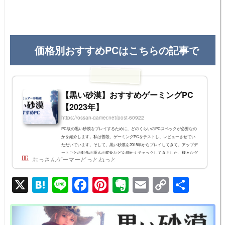
価格別おすすめPCはこちらの記事で
【黒い砂漠】おすすめゲーミングPC
【2023年】
https://ossan-gamer.net/post-60922
PC版の黒い砂漠をプレイするために、どのくらいのPCスペックが必要なの
かを紹介します。私は普段、ゲーミングPCをテストし、レビューさせてい
ただいています。そして、黒い砂漠を2015年からプレイしてきて、アップデ
ートごとの動作の重さの変化などを細かくチェックしてきました。様々なグ
おっさんゲーマーどっとねっと
レードのPCで黒い砂漠の動作を見てきた中で、「これくらいのスペックが
あれば」と思うものを紹介したいと思います。※2023/12/4 おすすめPCの再
X
H
Li
F
Pi
E
E
C
共
選定個人的におすすめのマシンを厳選黒い砂漠は「これくらいスペックがあ
れば十分」というものがありま...
at
n
a
nt
v
m
o
有
e
e
c
er
er
ail
p