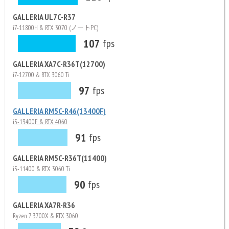
GALLERIA UL7C-R37
i7-11800H & RTX 3070 (ノートPC)
107
fps
GALLERIA XA7C-R36T(12700)
i7-12700 & RTX 3060 Ti
97
fps
GALLERIA RM5C-R46(13400F)
i5-13400F & RTX 4060
91
fps
GALLERIA RM5C-R36T(11400)
i5-11400 & RTX 3060 Ti
90
fps
GALLERIA XA7R-R36
Ryzen 7 3700X & RTX 3060