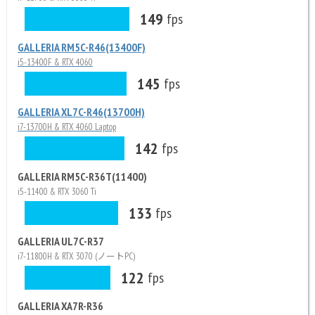
149
fps
GALLERIA RM5C-R46(13400F)
i5-13400F & RTX 4060
145
fps
GALLERIA XL7C-R46(13700H)
i7-13700H & RTX 4060 Laptop
142
fps
GALLERIA RM5C-R36T(11400)
i5-11400 & RTX 3060 Ti
133
fps
GALLERIA UL7C-R37
i7-11800H & RTX 3070 (ノートPC)
122
fps
GALLERIA XA7R-R36