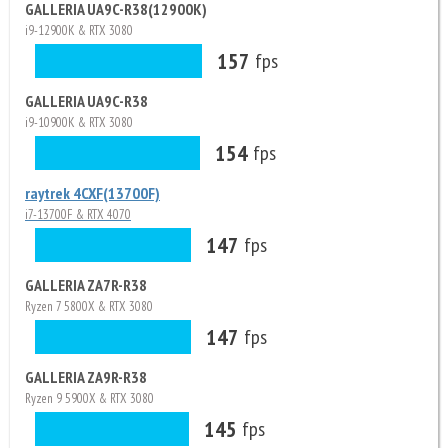
GALLERIA UA9C-R38(12900K)
i9-12900K & RTX 3080
157
fps
GALLERIA UA9C-R38
i9-10900K & RTX 3080
154
fps
raytrek 4CXF(13700F)
i7-13700F & RTX 4070
147
fps
GALLERIA ZA7R-R38
Ryzen 7 5800X & RTX 3080
147
fps
GALLERIA ZA9R-R38
Ryzen 9 5900X & RTX 3080
145
fps