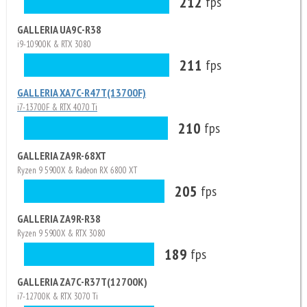
212
fps
GALLERIA UA9C-R38
i9-10900K & RTX 3080
211
fps
GALLERIA XA7C-R47T(13700F)
i7-13700F & RTX 4070 Ti
210
fps
GALLERIA ZA9R-68XT
Ryzen 9 5900X & Radeon RX 6800 XT
205
fps
GALLERIA ZA9R-R38
Ryzen 9 5900X & RTX 3080
189
fps
GALLERIA ZA7C-R37T(12700K)
i7-12700K & RTX 3070 Ti