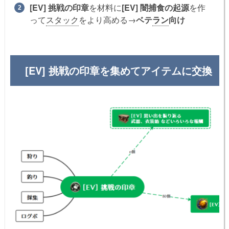
[EV] 挑戦の印章
を材料に
[EV] 闇捕食の起源
を作
って
スタック
をより高める→
ベテ
ラン
向け
[EV] 挑戦の印章を集めてアイテムに交換