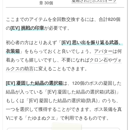
章 30個
ここまでのアイテムを全回数交換するには、合計820個
の
[EV] 挑戦の印章
が必要です。
初心者の方はとりあえず「
[EV] 思い出を振り返る武器、
衣装箱
」をもらっておくと良いでしょう。
アバター
は何
着あっても嬉しいですし、不要になれば
クロン石
や
ヴォ
ルクスの助言
に変えることもできます。
[EV] 凝固した結晶の選択箱
は、120個のボスの凝固した
結晶が入っている「[EV] 凝固した結晶の選択箱(武器)」
もしくは「[EV] 凝固した結晶の選択箱(防具)」のうち、
一つを選択して獲得することができます。ボス装備を真
Vにする「たゆまぬクエ」で利用できるものです。