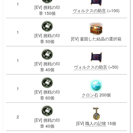
1
[EV] 挑戦の印
ヴォルクスの助言
(+100)
章 150個
1
[EV] 挑戦の印
[EV] 凝固した結晶の選択箱
章 50個
1
[EV] 挑戦の印
ヴォルクスの助言
(+50)
章 40個
1
[EV] 挑戦の印
クロン石
200個
章 60個
2
[EV] 挑戦の印
[EV]
職人の記憶
15個
章 40個