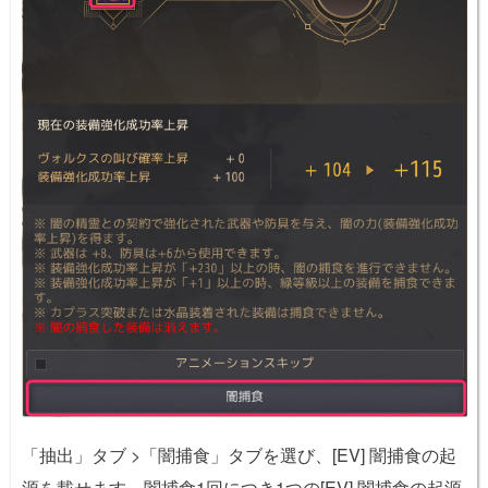
「抽出」タブ >「闇捕食」タブを選び、[EV] 闇捕食の起
源を載せます。闇捕食1回につき1つの[EV] 闇捕食の起源