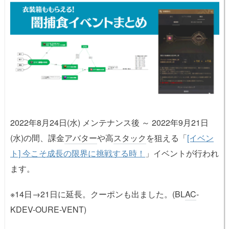
2022年8月24日(水) メンテナンス後 ～ 2022年9月21日
(水)の間、課金
アバター
や高
スタック
を狙える「
[イベン
ト] 今こそ成長の限界に挑戦する時！
」イベントが行われ
ます。
※14日→21日に延長。クーポンも出ました。(BL
AC
-
KDEV-OURE-VENT)