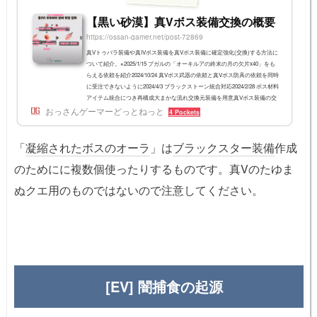
【黒い砂漠】真Vボス装備交換の概要
https://ossan-gamer.net/post-72869
真Vトゥバラ装備や真IVボス装備を真Vボス装備に確定強化(交換)する方法に
ついて紹介。※2025/1/15 プガルの「オーキルアの終末の月の欠片x40」をも
らえる依頼を紹介2024/10/24 真Vボス武器の依頼と真Vボス防具の依頼を同時
に受注できないように2024/4/3 ブラックストーン統合対応2024/2/28 ボス材料
アイテム統合につき再構成大まかな流れ交換元装備を用意真Vボス装備の交
おっさんゲーマーどっとねっと
換のベースには、以下のいずれかの装備が必要となる。 真Vトゥバラ装備
4 Pockets
(シーズンを卒業し、一般化したもの) 真IVボス装備(取引可能なもの) 取引不
可の真IVボス装備(...
「
凝縮されたボスのオーラ
」は
ブラックスター装備
作成
のためにに複数個使ったりするものです。真Vのたゆま
ぬクエ用のものではないので注意してください。
[EV] 闇捕食の起源