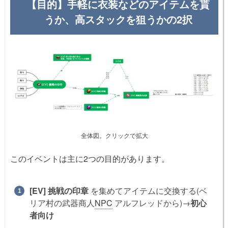
【目的】手軽に衣装などのアイテムを貰
うか、高スタックを狙うかの2択
全体図。クリックで拡大
このイベントは主に2つの目的があります。
[EV] 挑戦の印章
を集めてアイテムに交換する(ベ
リア村の武器商人
NPC
アルフレッドから)→
初心
者向け