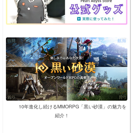
o
k
k
10年進化し続けるMMORPG「黒い砂漠」の魅力を
紹介！