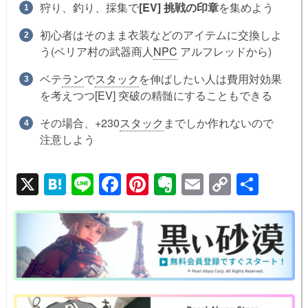
狩り、釣り、採集で
[EV] 挑戦の印章
を集めよう
初心者はそのまま衣装などのアイテムに交換しよ
う(ベリア村の武器商人
NPC
アルフレッドから)
ベテ
ラン
で
スタック
を伸ばしたい人は費用対効果
を考えつつ[EV] 突破の精髄にすることもできる
その場合、+230
スタック
までしか作れないので
注意しよう
X
H
Li
F
Pi
E
E
C
共
at
n
a
nt
v
m
o
有
e
e
c
er
er
ail
p
n
e
e
n
y
a
b
st
ot
Li
o
e
n