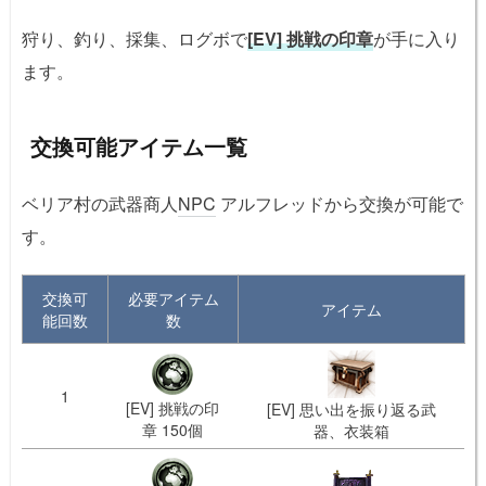
狩り、釣り、採集、ログボで
[EV] 挑戦の印章
が手に入り
ます。
交換可能アイテム一覧
ベリア村の武器商人
NPC
アルフレッドから交換が可能で
す。
交換可
必要アイテム
アイテム
能回数
数
1
[EV] 挑戦の印
[EV] 思い出を振り返る武
章 150個
器、衣装箱