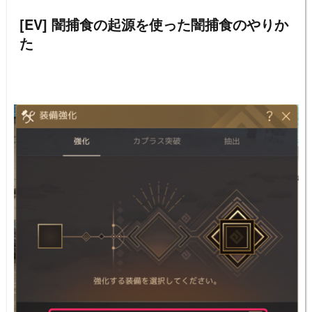
[EV] 闇捕食の起源を使った
闇捕食のやりか
た