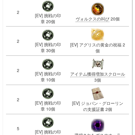
2
[EV] 挑戦の印
ヴォルクスの叫び
20個
章 20個
2
[EV] 挑戦の印
[EV] アグリスの黄金の祝福 2
章 30個
個
2
[EV] 挑戦の印
アイテム獲得増加スクロール
章 10個
3個
2
[EV] 挑戦の印
[EV] ジョバン・グローリン
章 10個
の支援証書 2個
5
[EV] 挑戦の印
凝縮されたボスのオーラ