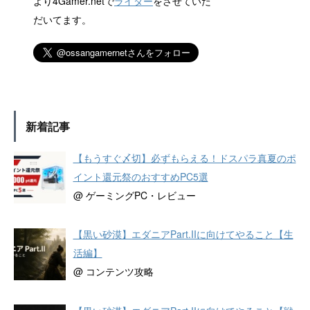
より4Gamer.netで
ライター
をさせていた
だいてます。
新着記事
【もうすぐ〆切】必ずもらえる！ドスパラ真夏のポ
イント還元祭のおすすめPC5選
@ ゲーミングPC・レビュー
【黒い砂漠】エダニアPart.IIに向けてやること【生
活編】
@ コンテンツ攻略