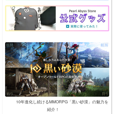
o
e
n
o
k
k
10年進化し続けるMMORPG「黒い砂漠」の魅力を
紹介！