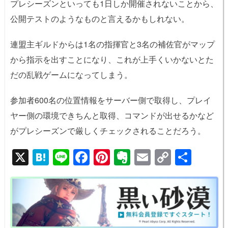
プレシーズンといっても1日しか開催されないことから、
公開テストのようなものと言えるかもしれない。
連盟主ギルドからは1名の指揮官と3名の補佐官がマップ
から指示を出すことになり、これが上手くいかないとた
だの乱戦ゲームになってしまう。
参加者600名の位置情報をサーバー側で取得し、プレイ
ヤー側の環境できちんと取得、コマンドが出せるかなど
がプレシーズンで厳しくチェックされることだろう。
X
H
Li
F
Pi
E
E
C
共
at
n
a
nt
v
m
o
有
e
e
c
er
er
ail
p
n
e
e
n
y
a
b
st
ot
Li