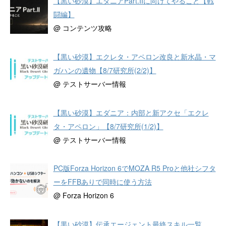
【黒い砂漠】エダニアPart.IIに向けてやること【戦
闘編】
@ コンテンツ攻略
【黒い砂漠】エクレタ・アペロン改良と新水晶・マ
ガハンの遺物【8/7研究所(2/2)】
@ テストサーバー情報
【黒い砂漠】エダニア：内部と新アクセ「エクレ
タ・アペロン」【8/7研究所(1/2)】
@ テストサーバー情報
PC版Forza Horizon 6でMOZA R5 Proと他社シフタ
ーをFFBありで同時に使う方法
@ Forza Horizon 6
【黒い砂漠】伝承エージェント最終スキル一覧