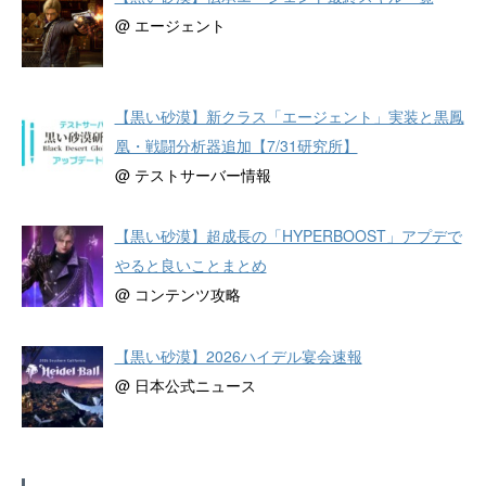
@ エージェント
【黒い砂漠】新クラス「エージェント」実装と黒鳳
凰・戦闘分析器追加【7/31研究所】
@ テストサーバー情報
【黒い砂漠】超成長の「HYPERBOOST」アプデで
やると良いことまとめ
@ コンテンツ攻略
【黒い砂漠】2026ハイデル宴会速報
@ 日本公式ニュース