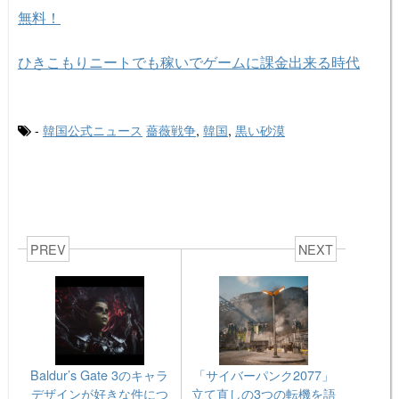
無料！
ひきこもりニートでも稼いでゲームに課金出来る時代
-
韓国公式ニュース
薔薇戦争
,
韓国
,
黒い砂漠
PREV
NEXT
Baldur’s Gate 3のキャラ
「サイバーパンク2077」
デザインが好きな件につ
立て直しの3つの転機を語