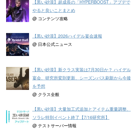
【黒い砂漠】超成長の「HYPERBOOST」アプデで
やると良いことまとめ
@ コンテンツ攻略
【黒い砂漠】2026ハイデル宴会速報
@ 日本公式ニュース
【黒い砂漠】新クラス実装は7月30日か？ ハイデル
宴会、研究所変則更新、シーズンパス刷新から今後
を予想
@ クラス全般
【黒い砂漠】大量加工式追加とアイテム重量調整、
ソラレ特別イベント終了【7/16研究所】
@ テストサーバー情報