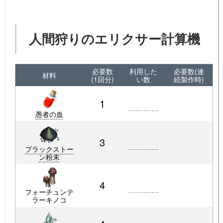
人間狩りのエリクサー計算機
必要数
利用した
必要数(連
材料
(1回分)
い数
続製作時)
1
愚者の血
3
ブラックストー
ン粉末
4
フォーチュンテ
ラーキノコ