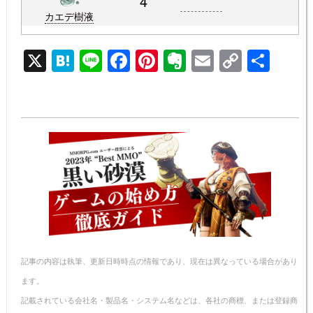
4
カエデ樹液
X
H
Li
F
Pi
E
E
C
共
at
n
a
nt
v
m
o
有
e
e
c
er
er
ail
p
n
e
e
n
y
a
b
st
ot
Li
o
e
n
o
k
k
記事の内容は執筆、更新日時時点の情報であり、現在は異なっている場合があり
ます。
記載されている会社名・製品名・システム名などは、各社の商標、または登録商