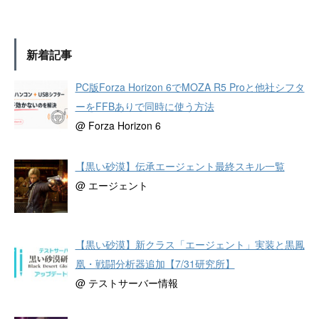
新着記事
PC版Forza Horizon 6でMOZA R5 Proと他社シフタ
ーをFFBありで同時に使う方法
@ Forza Horizon 6
【黒い砂漠】伝承エージェント最終スキル一覧
@ エージェント
【黒い砂漠】新クラス「エージェント」実装と黒鳳
凰・戦闘分析器追加【7/31研究所】
@ テストサーバー情報