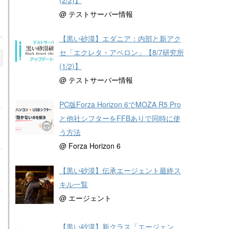
@ テストサーバー情報
【黒い砂漠】エダニア：内部と新アク
セ「エクレタ・アペロン」【8/7研究所
(1/2)】
@ テストサーバー情報
PC版Forza Horizon 6でMOZA R5 Pro
と他社シフターをFFBありで同時に使
う方法
@ Forza Horizon 6
【黒い砂漠】伝承エージェント最終ス
キル一覧
@ エージェント
【黒い砂漠】新クラス「エージェン