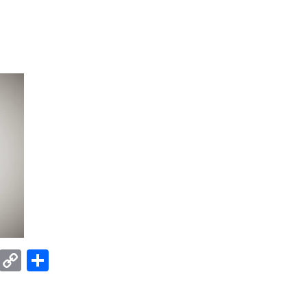
E
C
共
m
o
有
ail
p