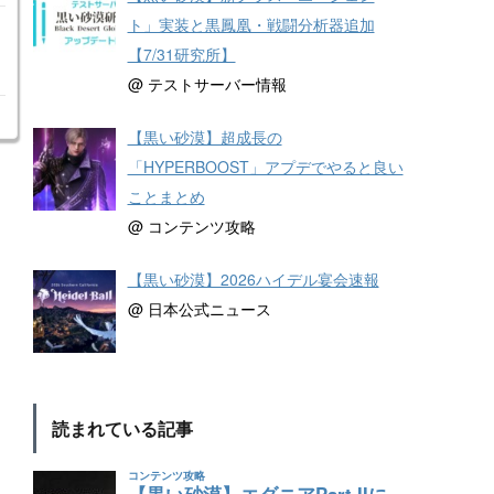
ト」実装と黒鳳凰・戦闘分析器追加
【7/31研究所】
@ テストサーバー情報
【黒い砂漠】超成長の
「HYPERBOOST」アプデでやると良い
ことまとめ
@ コンテンツ攻略
【黒い砂漠】2026ハイデル宴会速報
@ 日本公式ニュース
読まれている記事