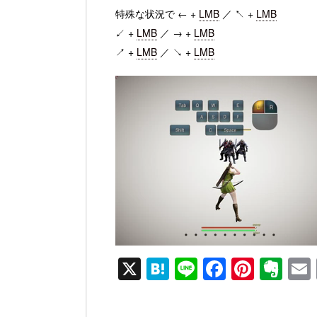
特殊な状況で ← +
LMB
／ ↖ +
LMB
↙ +
LMB
／ → +
LMB
↗ +
LMB
／ ↘ +
LMB
動
画
プ
レ
ー
ヤ
ー
X
H
Li
F
Pi
E
at
n
a
nt
v
e
e
c
er
er