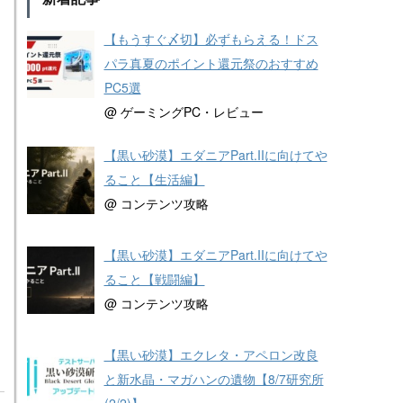
【もうすぐ〆切】必ずもらえる！ドス
パラ真夏のポイント還元祭のおすすめ
PC5選
@ ゲーミングPC・レビュー
【黒い砂漠】エダニアPart.IIに向けてや
ること【生活編】
@ コンテンツ攻略
【黒い砂漠】エダニアPart.IIに向けてや
ること【戦闘編】
@ コンテンツ攻略
【黒い砂漠】エクレタ・アペロン改良
と新水晶・マガハンの遺物【8/7研究所
(2/2)】