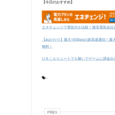
【今日のおすすめ】
エネチェンジで電気代を比較！激安電気会社
【auひかり】最大10Gbpsの超高速通信！最
無料！
ひきこもりニートでも稼いでゲームに課金出
-
PREV