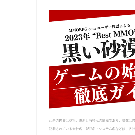
n
e
e
n
a
b
st
ot
o
e
o
k
記事の内容は執筆、更新日時時点の情報であり、現在は
記載されている会社名・製品名・システム名などは、各