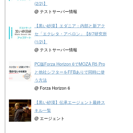
(2/2)】
@ テストサーバー情報
【黒い砂漠】エダニア：内部と新アク
セ「エクレタ・アペロン」【8/7研究所
(1/2)】
@ テストサーバー情報
PC版Forza Horizon 6でMOZA R5 Pro
と他社シフターをFFBありで同時に使
う方法
@ Forza Horizon 6
【黒い砂漠】伝承エージェント最終ス
キル一覧
@ エージェント