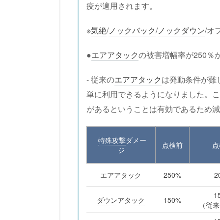
疫が適用されます。
※
気絶
/
ノックバック
/
ノックダウン
/オ
●
エアアタック
の被害増幅率が250％
- 従来の
エアアタック
は発動条件が難
単に利用できるようになりました。こ
があるということは有効であるため減
特殊攻撃
ダメー
点検前
点
ジ
エアアタック
250%
2
1
ダウンアタック
150%
（従来