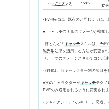
1
バックアタック
150%
（従来
-
PvP
時には、既存のと同じように、
●
キャッチ
スキルのダメージが増加
- ほとんどの
キャッチ
スキルは、
PvP
態異常
効果を適用する方法が変更され
せ、一つのダメージスキルでコンボ連
- 詳細は、各キャラクター別の項目
●次のキャラクターが
キャッチ
テクノ
PVEのみ適用されるように変更され
-
ジャイアント
、バルキリー、忍者、