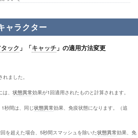
キャラクター
アタック
」「
キャッチ
」の適用方法変更
されました。
には、
状態異常
効果が1回適用されたものと計算されます。
、1秒間は、同じ
状態異常
効果、免疫状態になります。（
追
2回を超えた場合、5秒間スマッシュを除いた
状態異常
効果、免