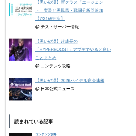
【黒い砂漠】新クラス「エージェン
ト」実装と黒鳳凰・戦闘分析器追加
【7/31研究所】
@ テストサーバー情報
【黒い砂漠】超成長の
「HYPERBOOST」アプデでやると良い
ことまとめ
@ コンテンツ攻略
【黒い砂漠】2026ハイデル宴会速報
@ 日本公式ニュース
読まれている記事