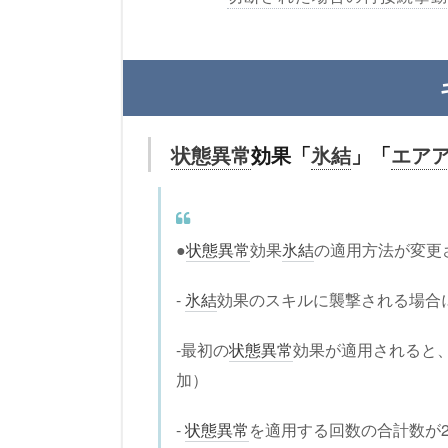
状態異常
効果「
氷結
」「
エア
●
状態異常
効果
氷結
の適用方法が変更
-
氷結
効果のスキルに襲撃される場合
-最初の
状態異常
効果が適用されると
加）
-
状態異常
を適用する回数の合計数が