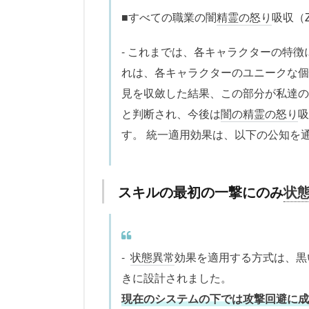
■すべての職業の闇
精霊の怒り
吸収（
- これまでは、各キャラクターの特
れは、各キャラクターのユニークな個
見を収斂した結果、この部分が私達の
と判断され、今後は
闇の精霊の怒り
吸
す。 統一適用効果は、以下の公知を
スキルの最初の一撃にのみ
状
-
状態異常
効果を適用する方式は、黒
きに設計されました。
現在のシステムの下では攻撃回避に成