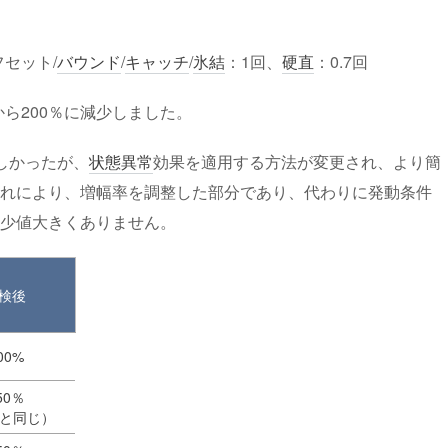
フセット/
バウンド
/
キャッチ
/
氷結
：1回、
硬直
：0.7回
から200％に減少しました。
しかったが、
状態異常
効果を適用する方法が変更され、より簡
れにより、増幅率を調整した部分であり、代わりに発動条件
少値大きくありません。
検後
00%
50％
と同じ）