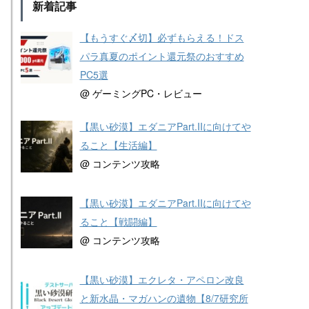
新着記事
【もうすぐ〆切】必ずもらえる！ドス
パラ真夏のポイント還元祭のおすすめ
PC5選
@ ゲーミングPC・レビュー
【黒い砂漠】エダニアPart.IIに向けてや
ること【生活編】
@ コンテンツ攻略
【黒い砂漠】エダニアPart.IIに向けてや
ること【戦闘編】
@ コンテンツ攻略
【黒い砂漠】エクレタ・アペロン改良
と新水晶・マガハンの遺物【8/7研究所