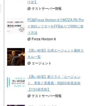
(1/2)】
@ テストサーバー情報
PC版Forza Horizon 6でMOZA R5 Pro
と他社シフターをFFBありで同時に使
う方法
@ Forza Horizon 6
【黒い砂漠】伝承エージェント最終ス
キル一覧
@ エージェント
【黒い砂漠】新クラス「エージェン
ト」実装と黒鳳凰・戦闘分析器追加
【7/31研究所】
@ テストサーバー情報