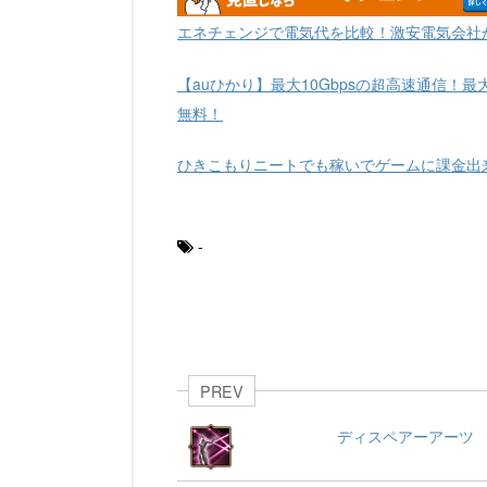
エネチェンジで電気代を比較！激安電気会社
【auひかり】最大10Gbpsの超高速通信！最
無料！
ひきこもりニートでも稼いでゲームに課金出
-
PREV
ディスペアーアーツ