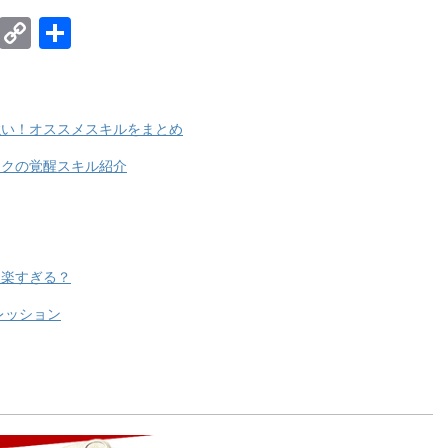
E
C
共
m
o
有
ail
p
y
強い！オススメスキルをまとめ
Li
ックの覚醒スキル紹介
n
k
は楽すぎる？
レッション