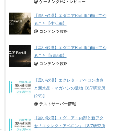
@ ゲーミングPC・レビュー
【黒い砂漠】エダニアPart.IIに向けてや
ること【生活編】
@ コンテンツ攻略
【黒い砂漠】エダニアPart.IIに向けてや
ること【戦闘編】
@ コンテンツ攻略
【黒い砂漠】エクレタ・アペロン改良
と新水晶・マガハンの遺物【8/7研究所
(2/2)】
@ テストサーバー情報
【黒い砂漠】エダニア：内部と新アク
セ「エクレタ・アペロン」【8/7研究所