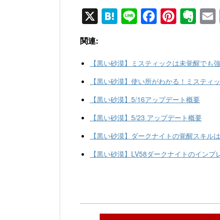
X
H
Li
F
Pi
E
at
n
a
nt
v
関連:
e
e
c
er
er
n
e
e
n
【黒い砂漠】ミスティックは未覚醒でも
a
b
st
ot
【黒い砂漠】使い所がわかる！ミスティ
o
e
【黒い砂漠】5/16アップデート概要
o
【黒い砂漠】5/23 アップデート概要
k
【黒い砂漠】ダークナイトの覚醒スキル
【黒い砂漠】LV58ダークナイトのインプ