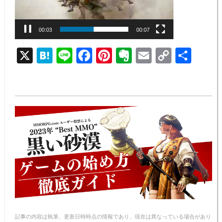
00:04
00:07
X
H
Li
F
Pi
E
E
C
共
at
n
a
nt
v
m
o
有
e
e
c
er
er
ail
p
n
e
e
n
y
a
b
st
ot
Li
o
e
n
o
k
k
記事の内容は執筆、更新日時時点の情報であり、現在は異なっている場合があり