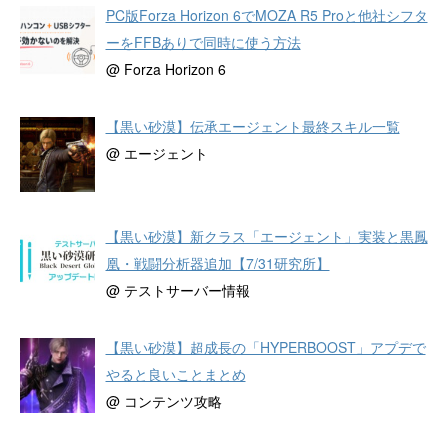
PC版Forza Horizon 6でMOZA R5 Proと他社シフタ
ーをFFBありで同時に使う方法
@ Forza Horizon 6
【黒い砂漠】伝承エージェント最終スキル一覧
@ エージェント
【黒い砂漠】新クラス「エージェント」実装と黒鳳
凰・戦闘分析器追加【7/31研究所】
@ テストサーバー情報
【黒い砂漠】超成長の「HYPERBOOST」アプデで
やると良いことまとめ
@ コンテンツ攻略