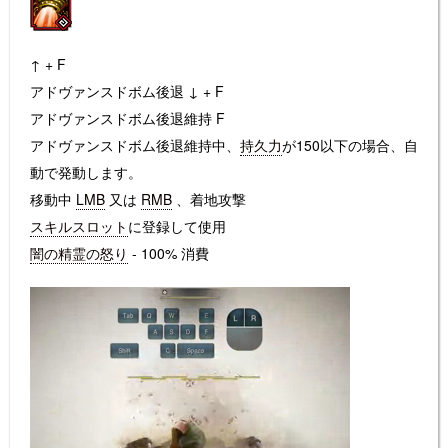
↑ + F
アドヴァンスドボム後退
↓ + F
アドヴァンスドボム後退維持
F
アドヴァンスドボム後退維持中、
持久力
が150以下の場合、自
動で発動します。
移動中
LMB
又は
RMB
、
着地攻撃
スキルスロット
に登録して使用
闇の精霊の怒り
- 100% 消費
動
画
プ
レ
ー
ヤ
ー