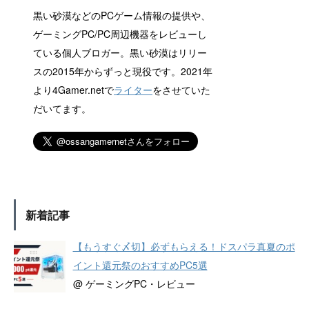
黒い砂漠などのPCゲーム情報の提供や、
ゲーミングPC/PC周辺機器をレビューし
ている個人ブロガー。黒い砂漠はリリー
スの2015年からずっと現役です。2021年
より4Gamer.netで
ライター
をさせていた
だいてます。
新着記事
【もうすぐ〆切】必ずもらえる！ドスパラ真夏のポ
イント還元祭のおすすめPC5選
@ ゲーミングPC・レビュー