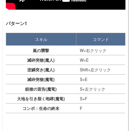
パターン1
スキル
コマンド
嵐の襲撃
W+右クリック
滅砕突槍(魔人)
W+E
逆鱗突き(魔人)
Shift+左クリック
滅砕突槍(魔竜)
S+E
鋭槍の宣告(魔竜)
S+左クリック
大地を引き裂く咆哮(魔竜)
S+F
コンボ：生命の終末
F