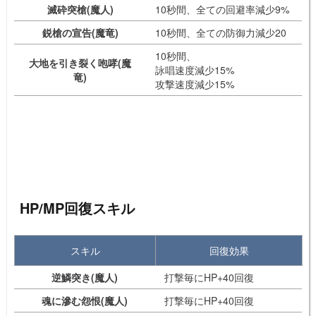
滅砕突槍(魔人)
10秒間、全ての回避率減少9%
鋭槍の宣告(魔竜)
10秒間、全ての防御力減少20
10秒間、
大地を引き裂く咆哮(魔
詠唱速度減少15%
竜)
攻撃速度減少15%
HP/MP回復スキル
スキル
回復効果
逆鱗突き(魔人)
打撃毎にHP+40回復
魂に滲む怨恨(魔人)
打撃毎にHP+40回復