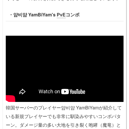
・얌비얌 YamBiYam's
PvE
コンボ
韓国サーバーのプレイヤー얌비얌 YamBiYamが紹介して
いる新規プレイヤーでも非常に馴染みやすいコンボパタ
ーン。ダメージ量の多い大地を引き裂く咆哮（魔竜）と