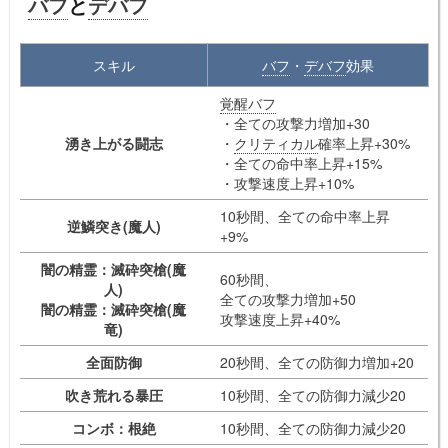
バフ
と
デバフ
スキル
バフ
・
デバフ
効果
覚醒バフ
・全ての攻撃力増加+30
湧き上がる闘志
・
クリティカル
確率上昇+30%
・全ての命中率上昇+15%
・攻撃速度上昇+10%
10秒間、全ての命中率上昇
逆鱗突き(魔人)
+9%
闇の精霊：滅砕突槍(魔
60秒間、
人)
全ての攻撃力増加+50
闇の精霊：滅砕突槍(魔
攻撃速度上昇+40%
竜)
全面防御
20秒間、全ての防御力増加+20
吹き荒れる暴圧
10秒間、全ての防御力減少20
コンボ：根絶
10秒間、全ての防御力減少20