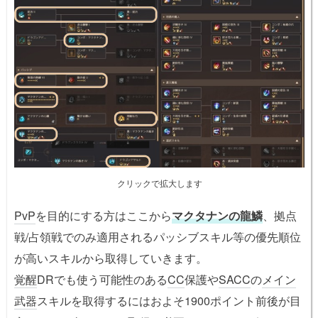
クリックで拡大します
PvP
を目的にする方はここから
マクタナンの龍鱗
、拠点
戦/占領戦でのみ適用されるパッシブスキル等の優先順位
が高いスキルから取得していきます。
覚醒
DRでも使う可能性のある
CC
保護や
SA
CC
の
メイン
武器
スキルを取得するにはおよそ1900ポイント前後が目