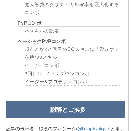
魔人態勢のクリティカル確率を最大化する
コンボ
PvPコンボ
本スキルの設定
ベーシックPvPコンボ
起点となる1回目のCCスキルは「浮かす」
を持つ3スキル
イージーコンボ
2回目CCノックダウンコンボ
イージー&プロテクトコンボ
謝辞とご挨拶
記事の執筆者、砂漠のフィジーク(
@bdophysique
)と申し