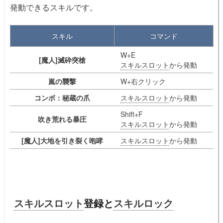
発動できるスキルです。
スキル
コマンド
W+E
[魔人]滅砕突槍
スキルスロット
から発動
嵐の襲撃
W+右クリック
コンボ：秘蔵の爪
スキルスロット
から発動
Shift+F
吹き荒れる暴圧
スキルスロット
から発動
[魔人]大地を引き裂く咆哮
スキルスロット
から発動
スキルスロット
登録と
スキルロック