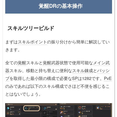
覚醒DRの基本操作
スキルツリービルド
まずは
スキルポイント
の振り分けから簡単に解説してい
きます。
全ての
覚醒
スキルと
覚醒武器
状態で使用可能な
メイン武
器
スキル、移動と持ち替えに便利な
スキル錬成
と
パッシ
ブ
を取得した最小限の構成で必要な
SP
は1282です。
PvE
のみであれば以下のスキル構成でさほど不便を感じるこ
とはないでしょう。