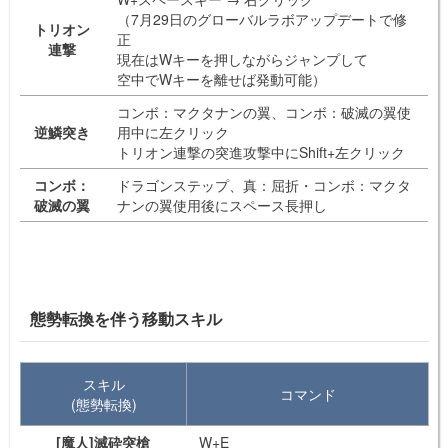
（7月29日のグローバルラボアップデートで修
トリオン
正
連撃
現在はWキーを押しながらジャンプして
空中でWキーを離せば発動可能）
コンボ：マクタナンの翼、コンボ：破滅の翼使
逆鱗突き
用中に左クリック
トリオン連撃の突進攻撃中にShift+左クリック
コンボ：
ドラゴンステップ、真：屈折・コンボ：マクタ
破滅の翼
ナンの翼使用後にスペース長押し
態勢転換を伴う移動スキル
スキル
コマンド
(態勢転換)
[魔人]滅砕突槍
W+E