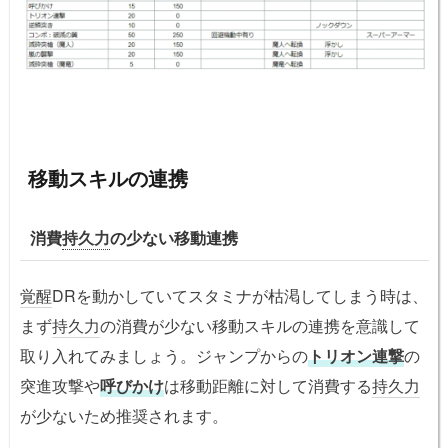
移動スキルの連携
消費
持久力
の少ない移動連携
覚醒
DRを動かしていてスタミナが枯渇してしまう時は、
まず
持久力
の消費が少ない移動スキルの連携を意識して
取り入れてみましょう。ジャンプからの
トリオン連撃
の
突進攻撃や
呼びかけ
は移動距離に対して消費する
持久力
が少ないため推奨されます。