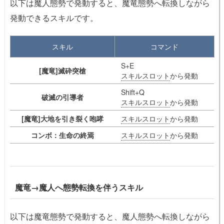
以下は魔人態勢で発動すると、魔竜態勢へ転換しながら
発動できるスキルです。
スキル
コマンド
S+E
[魔竜]滅砕突槍
スキルスロット
から発動
Shift+Q
破滅の引導者
スキルスロット
から発動
[魔竜]大地を引き裂く咆哮
スキルスロット
から発動
コンボ：生命の終焉
スキルスロット
から発動
魔竜→魔人へ
態勢転換を伴うスキル
以下は魔竜態勢で発動すると、魔人態勢へ転換しながら