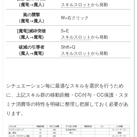
（魔竜→魔人）
スキルスロット
から発動
嵐の襲撃
W+右クリック
（魔竜→魔人）
[魔竜]滅砕突槍
S+E
(魔人→魔竜)
スキルスロット
から発動
破滅の引導者
Shift+Q
(魔人→魔竜)
スキルスロット
から発動
シチュエーション毎に最適なスキルを選択を行うため
に、上記スキル群の移動距離・
CC
付与・
CC
保護・スタ
ミナ消費等の特性を明確に整理し把握しておく必要があ
ります。