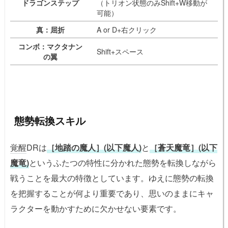
ドラゴンステップ
（トリオン状態のみShift+W移動が
可能）
真：屈折
A or D+右クリック
コンボ：マクタナン
Shift+スペース
の翼
態勢転換スキル
覚醒
DRは
［地踏の魔人］(以下魔人)
と
［蒼天魔竜］(以下
魔竜)
というふたつの特性に分かれた態勢を転換しながら
戦うことを最大の特徴としています。ゆえに態勢の転換
を把握することが何より重要であり、思いのままにキャ
ラクターを動かすために欠かせない要素です。