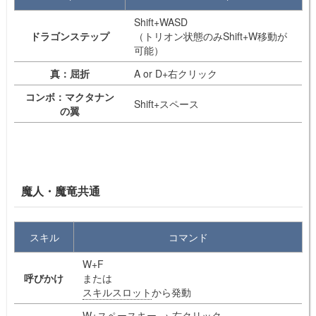
Shift+WASD
ドラゴンステップ
（トリオン状態のみShift+W移動が
可能）
真：屈折
A or D+右クリック
コンボ：マクタナン
Shift+スペース
の翼
魔人・魔竜共通
スキル
コマンド
W+F
呼びかけ
または
スキルスロット
から発動
W+スペースキー → 右クリック