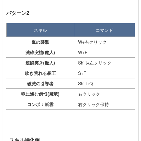
パターン2
スキル
コマンド
嵐の襲撃
W+右クリック
滅砕突槍(魔人)
W+E
逆鱗突き(魔人)
Shift+左クリック
吹き荒れる暴圧
S+F
破滅の引導者
Shift+Q
魂に滲む怨恨(魔竜)
右クリック
コンボ：斬雲
右クリック保持
スキル特化
例