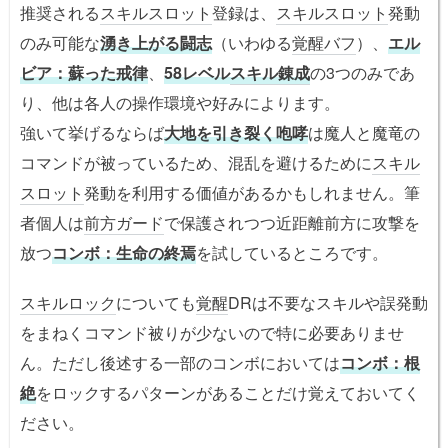
推奨される
スキルスロット
登録は、
スキルスロット
発動
のみ可能な
湧き上がる闘志
（いわゆる
覚醒バフ
）、
エル
ビア：蘇った戒律
、
58レベル
スキル錬成
の3つのみであ
り、他は各人の操作環境や好みによります。
強いて挙げるならば
大地を引き裂く咆哮
は魔人と魔竜の
コマンドが被っているため、混乱を避けるために
スキル
スロット
発動を利用する価値があるかもしれません。筆
者個人は
前方ガード
で保護されつつ近距離前方に攻撃を
放つ
コンボ：生命の終焉
を試しているところです。
スキルロック
についても
覚醒
DRは不要なスキルや誤発動
をまねくコマンド被りが少ないので特に必要ありませ
ん。ただし後述する一部のコンボにおいては
コンボ：根
絶
をロックするパターンがあることだけ覚えておいてく
ださい。