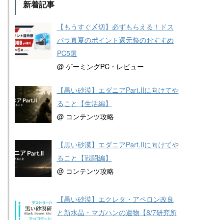
新着記事
【もうすぐ〆切】必ずもらえる！ドス
パラ真夏のポイント還元祭のおすすめ
PC5選
@ ゲーミングPC・レビュー
【黒い砂漠】エダニアPart.IIに向けてや
ること【生活編】
@ コンテンツ攻略
【黒い砂漠】エダニアPart.IIに向けてや
ること【戦闘編】
@ コンテンツ攻略
【黒い砂漠】エクレタ・アペロン改良
と新水晶・マガハンの遺物【8/7研究所