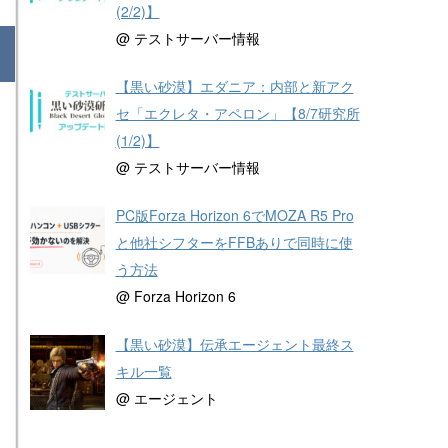
(2/2)】
@ テストサーバー情報
【黒い砂漠】エダニア：内部と新アク
セ「エクレタ・アペロン」【8/7研究所
(1/2)】
@ テストサーバー情報
PC版Forza Horizon 6でMOZA R5 Pro
と他社シフターをFFBありで同時に使
う方法
@ Forza Horizon 6
【黒い砂漠】伝承エージェント最終ス
キル一覧
@ エージェント