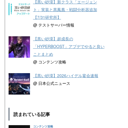
【黒い砂漠】新クラス「エージェン
ト」実装と黒鳳凰・戦闘分析器追加
【7/31研究所】
@ テストサーバー情報
【黒い砂漠】超成長の
「HYPERBOOST」アプデでやると良い
ことまとめ
@ コンテンツ攻略
【黒い砂漠】2026ハイデル宴会速報
@ 日本公式ニュース
読まれている記事