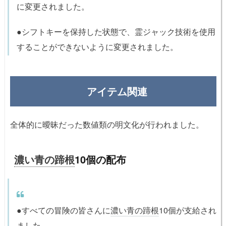
に変更されました。
●シフトキーを保持した状態で、霊ジャック技術を使用
することができないように変更されました。
●[衣装]農民の服を身に着けることができない現象が修
正されました。
アイテム関連
●弾角錐技術エフェクトが改善されました。
全体的に曖昧だった数値類の明文化が行われました。
●弾角錐、流れタン角錐、ジンタン角錐技術効果音が改
善されました。
濃い青の蹄根
10個の配布
●血流の戦闘状態で
スプリント
の血武林技術を使用した
後悲鳴の束縛、降臨技術を正常に使用できるように修
正しました。
●すべての冒険の皆さんに
濃い青の蹄根
10個が支給され
ました。