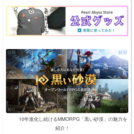
o
e
n
o
k
k
10年進化し続けるMMORPG「黒い砂漠」の魅力を
紹介！