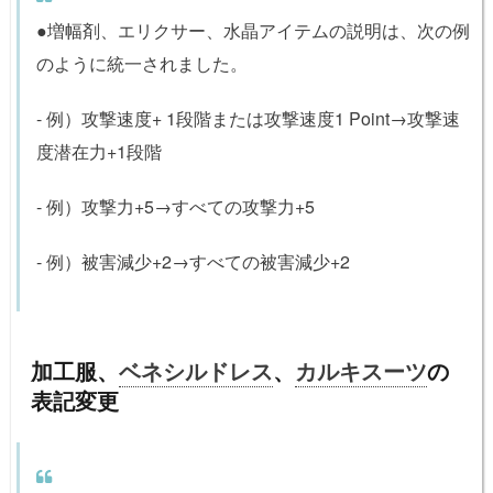
●増幅剤、エリクサー、水晶アイテムの説明は、次の例
のように統一されました。
- 例）攻撃速度+ 1段階または攻撃速度1 Point→攻撃速
度潜在力+1段階
- 例）攻撃力+5→すべての攻撃力+5
- 例）被害減少+2→すべての被害減少+2
加工服、
ベネシルドレス
、
カルキスーツ
の
表記変更