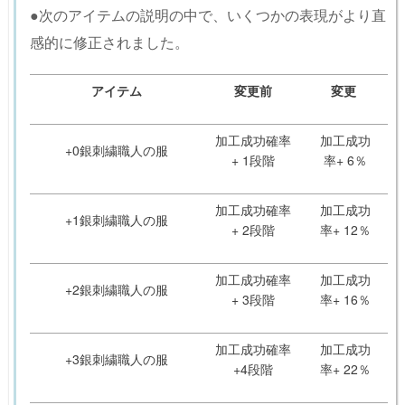
●次のアイテムの説明の中で、いくつかの表現がより直
感的に修正されました。
アイテム
変更前
変更
加工成功確率
加工成功
+0銀刺繍職人の服
+ 1段階
率+ 6％
加工成功確率
加工成功
+1銀刺繍職人の服
+ 2段階
率+ 12％
加工成功確率
加工成功
+2銀刺繍職人の服
+ 3段階
率+ 16％
加工成功確率
加工成功
+3銀刺繍職人の服
+4段階
率+ 22％