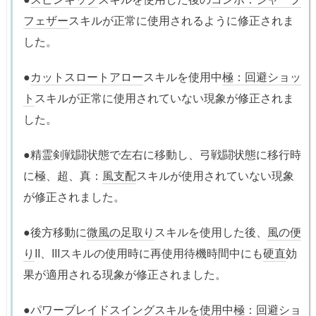
フェザー
スキルが正常に使用されるように修正されま
した。
●
カットスロートアロー
スキルを使用中
極：回避ショッ
ト
スキルが正常に使用されていない現象が修正されま
した。
●精霊剣戦闘状態で左右に移動し、弓戦闘状態に移行時
に極、超、真：
風支配
スキルが使用されていない現象
が修正されました。
●後方移動に
微風の足取り
スキルを使用した後、
風の便
り
II、IIIスキルの使用時に再使用待機時間中にも
硬直
効
果が適用される現象が修正されました。
●
パワーブレイドスイング
スキルを使用中
極：回避ショ