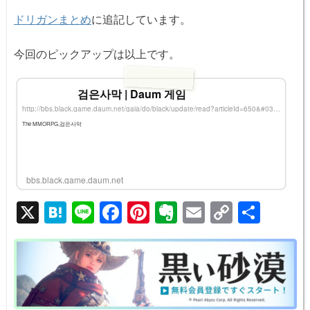
ドリガンまとめ
に追記しています。
今回のピックアップは以上です。
검은사막 | Daum 게임
http://bbs.black.game.daum.net/gaia/do/black/update/read?articleId=650&#038;pageIndex=1&#038;bbsId=BDN002
The MMORPG,검은사막
bbs.black.game.daum.net
X
H
Li
F
Pi
E
E
C
共
at
n
a
nt
v
m
o
有
e
e
c
er
er
ail
p
n
e
e
n
y
a
b
st
ot
Li