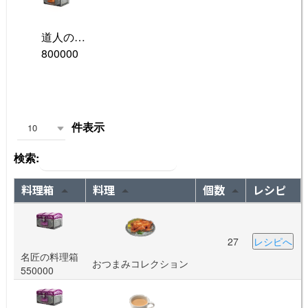
道人の料理箱
800000
件表示
10
検索:
料理箱
料理
個数
レシピ
27
レシピへ
名匠の料理箱
おつまみコレクション
550000