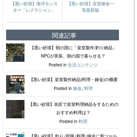
【黒い砂漠】海洋モンス
【黒い砂漠】皇室錬金一
ター「レクラシャン」
覧最新版
関連記事
【黒い砂漠】朝の国に「皇室製作/釣り納品」
NPCが実装。朝の国で暮らせる？
Posted in
生活コンテンツ
【黒い砂漠】皇室製作納品(料理・錬金)の概要
Posted in
錬金
,
料理
【黒い砂漠】名匠で皇室料理納品をするための
おすすめ料理は？
Posted in
料理
【黒い砂漠】釣り･狩猟･料理･錬金に新ツール