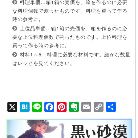
料理単価…箱1箱の売価を、箱を作るのに必要
な料理個数で割ったものです。料理を買って作る
時の参考に。
上位品単価…箱1箱の売価を、箱を作るのに必
要な上位料理個数で割ったものです。上位料理を
買って作る時の参考に。
材料1～5…料理に必要な材料です。細かな数量
はレシピを見てください。
X
H
Li
F
Pi
E
E
C
共
at
n
a
nt
v
m
o
有
e
e
c
er
er
ail
p
n
e
e
n
y