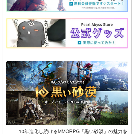
a
b
st
ot
Li
o
e
n
o
k
k
10年進化し続けるMMORPG「黒い砂漠」の魅力を