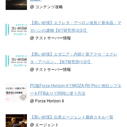
@ コンテンツ攻略
【黒い砂漠】エクレタ・アペロン改良と新水晶・マ
ガハンの遺物【8/7研究所(2/2)】
@ テストサーバー情報
【黒い砂漠】エダニア：内部と新アクセ「エクレ
タ・アペロン」【8/7研究所(1/2)】
@ テストサーバー情報
PC版Forza Horizon 6でMOZA R5 Proと他社シフタ
ーをFFBありで同時に使う方法
@ Forza Horizon 6
【黒い砂漠】伝承エージェント最終スキル一覧
@ エージェント