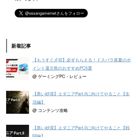
新着記事
【もうすぐ〆切】必ずもらえる！ドスパラ真夏のポ
イント還元祭のおすすめPC5選
@ ゲーミングPC・レビュー
【黒い砂漠】エダニアPart.IIに向けてやること【生
活編】
@ コンテンツ攻略
【黒い砂漠】エダニアPart.IIに向けてやること【戦
闘編】