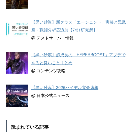
【黒い砂漠】新クラス「エージェント」実装と黒鳳
凰・戦闘分析器追加【7/31研究所】
@ テストサーバー情報
【黒い砂漠】超成長の「HYPERBOOST」アプデで
やると良いことまとめ
@ コンテンツ攻略
【黒い砂漠】2026ハイデル宴会速報
@ 日本公式ニュース
読まれている記事